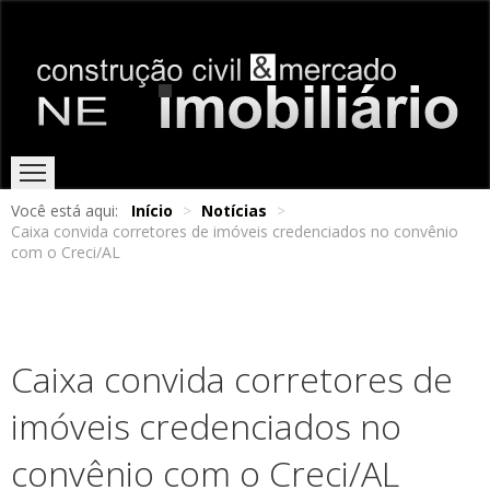
Você está aqui:
Início
>
Notícias
>
Caixa convida corretores de imóveis credenciados no convênio
HOME
EDIÇÕES ONLINE
ENTREVISTAS
NOTÍCIAS
com o Creci/AL
Caixa convida corretores de
imóveis credenciados no
convênio com o Creci/AL