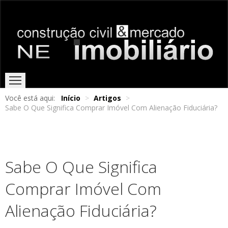
Você está aqui:
Início
>
Artigos
>
Sabe O Que Significa Comprar Imóvel Com Alienação Fiduciária?
HOME
EDIÇÕES ONLINE
ENTREVISTAS
NOTÍCIAS
Sabe O Que Significa
Comprar Imóvel Com
Alienação Fiduciária?