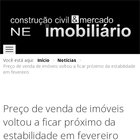
Você está aqui:
Início
>
Notícias
>
Preço de venda de imóveis voltou a ficar próximo da estabilidade
HOME
EDIÇÕES ONLINE
ENTREVISTAS
NOTÍCIAS
em fevereiro
Preço de venda de imóveis
voltou a ficar próximo da
estabilidade em fevereiro