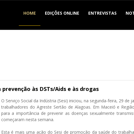
HOME
EDIÇÕES ONLINE
ENTREVISTAS
NOT
 prevenção às DSTs/Aids e às drogas
O Serviço Social da Indústria (Sesi) iniciou, na segunda-feira, 29 d
trabalhadores do Agreste Sertão de Alagoas. Em Maceió e Região
para a importância de prevenir as doenças sexualmente transmi
começaram nesta semana.
Esta é mais uma ação do Sesi de promoção da saúde do trabalha