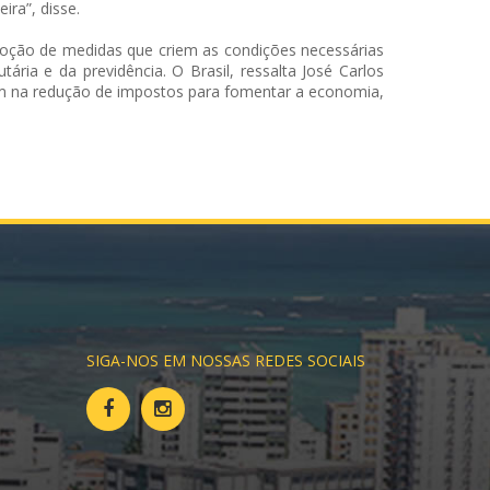
ira”, disse.
adoção de medidas que criem as condições necessárias
ária e da previdência. O Brasil, ressalta José Carlos
am na redução de impostos para fomentar a economia,
SIGA-NOS EM NOSSAS REDES SOCIAIS