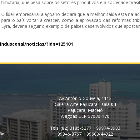
tributária, que pesa sobre os setores produtivos e a sociedade brasile
O líder empresarial alagoano declara que a melhor saída está na 
para o país voltar a crescer, como a aprovação das reformas tribut
Lyra, deveria seguir o exemplo de países desenvolvidos que apost
indusconal/noticias/?idn=
125101
Av Antônio Gouveia, 1113
Galeria Arte Pajuçara - sala 04
Pajuçara, Maceió
Alagoas CEP 57030-170
Tels: (82) 3185-5277 | 99974-8983
ção
99946-8767 | 99689-44922