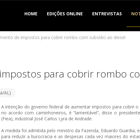
HOME
EDIÇÕES ONLINE
ENTREVISTAS
NOT
aumento de impostos para cobrir rombo com subsídio ao diesel
 impostos para cobrir rombo co
ea/AL)
A intenção do governo federal de aumentar impostos para cobrir o 
no acordo com caminhoneiros, é “lamentável”, disse o president
(Fiea), industrial José Carlos Lyra de Andrade.
A medida foi admitida pelo ministro da Fazenda, Eduardo Guardia, e
para reduzir a burocracia e as despesas cada vez maiores do estad