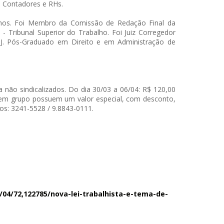
s, Contadores e RHs.
anos. Foi Membro da Comissão de Redação Final da
 - Tribunal Superior do Trabalho. Foi Juiz Corregedor
CNJ. Pós-Graduado em Direito e em Administração de
a não sindicalizados. Do dia 30/03 a 06/04: R$ 120,00
es em grupo possuem um valor especial, com desconto,
s: 3241-5528 / 9.8843-0111.
/04/72,122785/
nova-lei-trabalhista-e-tema-
de-