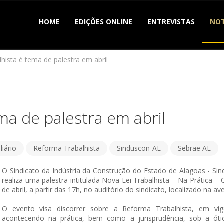
HOME
EDIÇÕES ONLINE
ENTREVISTAS
NOT
lhista é tema de palestra em abril
ema de palestra em abril
iário
Reforma Trabalhista
Sinduscon-AL
Sebrae AL
O Sindicato da Indústria da Construção do Estado de Alagoas - S
realiza uma palestra intitulada Nova Lei Trabalhista – Na Prática – 
de abril, a partir das 17h, no auditório do sindicato, localizado na 
O evento visa discorrer sobre a Reforma Trabalhista, em v
acontecendo na prática, bem como a jurisprudência, sob a óti