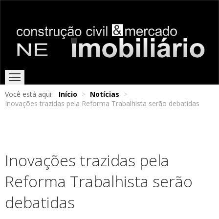
Você está aqui:
Início
>
Notícias
>
Inovações trazidas pela Reforma Trabalhista serão debatidas
HOME
EDIÇÕES ONLINE
ENTREVISTAS
NOTÍCIAS
Inovações trazidas pela
Reforma Trabalhista serão
debatidas