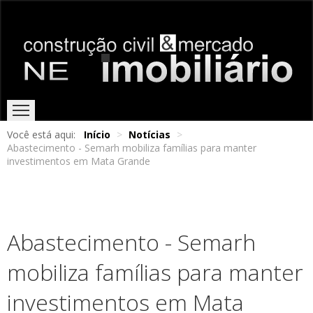
Você está aqui:
Início
>
Notícias
>
Abastecimento - Semarh mobiliza famílias para manter
HOME
EDIÇÕES ONLINE
ENTREVISTAS
NOTÍCIAS
investimentos em Mata Grande
Abastecimento - Semarh
mobiliza famílias para manter
investimentos em Mata