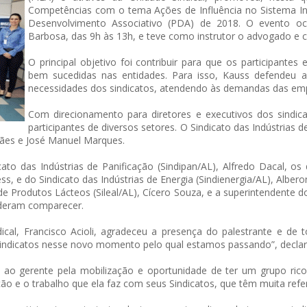
Competências com o tema Ações de Influência no Sistema Ind
Desenvolvimento Associativo (PDA) de 2018. O evento oc
Barbosa, das 9h às 13h, e teve como instrutor o advogado e c
O principal objetivo foi contribuir para que os participante
bem sucedidas nas entidades. Para isso, Kauss defendeu
necessidades dos sindicatos, atendendo às demandas das em
Com direcionamento para diretores e executivos dos sindic
participantes de diversos setores. O Sindicato das Indústrias d
lhães e José Manuel Marques.
o das Indústrias de Panificação (Sindipan/AL), Alfredo Dacal, os 
 e do Sindicato das Indústrias de Energia (Sindienergia/AL), Albero
de Produtos Lácteos (Sileal/AL), Cícero Souza, e a superintendente d
uderam comparecer.
ical, Francisco Acioli, agradeceu a presença do palestrante e de 
 Sindicatos nesse novo momento pelo qual estamos passando”, decla
 ao gerente pela mobilização e oportunidade de ter um grupo rico
ção e o trabalho que ela faz com seus Sindicatos, que têm muita refer