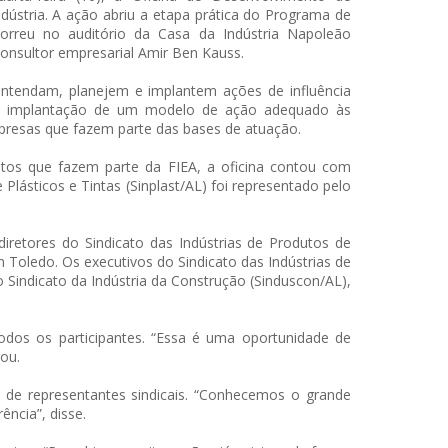
ústria. A ação abriu a etapa prática do Programa de
orreu no auditório da Casa da Indústria Napoleão
onsultor empresarial Amir Ben Kauss.
s entendam, planejem e implantem ações de influência
 a implantação de um modelo de ação adequado às
presas que fazem parte das bases de atuação.
atos que fazem parte da FIEA, a oficina contou com
e Plásticos e Tintas (Sinplast/AL) foi representado pelo
diretores do Sindicato das Indústrias de Produtos de
n Toledo. Os executivos do Sindicato das Indústrias de
o Sindicato da Indústria da Construção (Sinduscon/AL),
todos os participantes. “Essa é uma oportunidade de
rou.
 de representantes sindicais. “Conhecemos o grande
ência”, disse.