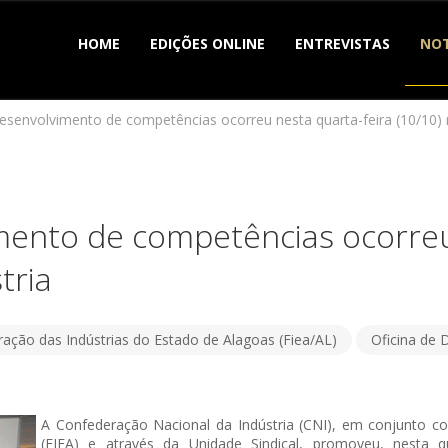
HOME
EDIÇÕES ONLINE
ENTREVISTAS
NOT
desenvolvimento de competências ocorreu nesta quarta-feira (10/10) 
mento de competências ocorreu
tria
ação das Indústrias do Estado de Alagoas (Fiea/AL)
Oficina de
A Confederação Nacional da Indústria (CNI), em conjunto c
(FIEA) e através da Unidade Sindical, promoveu, nesta q