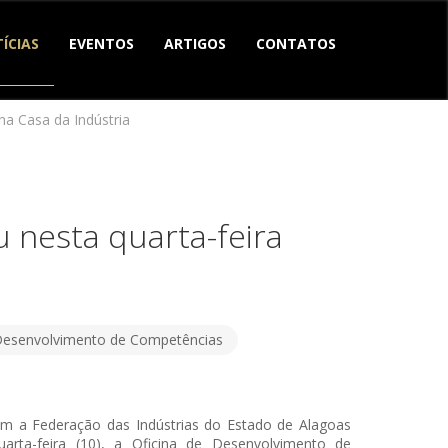
ÍCIAS
EVENTOS
ARTIGOS
CONTATOS
na Casa da Indústria
 nesta quarta-feira
 Desenvolvimento de Competências
om a Federação das Indústrias do Estado de Alagoas
uarta-feira (10), a Oficina de Desenvolvimento de