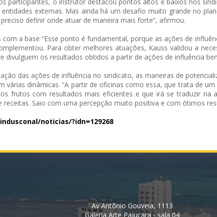
 participantes, o instrutor destacou pontos altos e baixos nos sind
s entidades externas. Mas ainda há um desafio muito grande no plan
preciso definir onde atuar de maneira mais forte”, afirmou.
s com a base “Esse ponto é fundamental, porque as ações de influên
omplementou. Para obter melhores atuações, Kauss validou a neces
 divulguem os resultados obtidos a partir de ações de influência b
tação das ações de influência no sindicato, as maneiras de potencial
várias dinâmicas. “A partir de oficinas como essa, que trata de um
r os frutos com resultados mais eficientes e que irá se traduzir n
 receitas. Saio com uma percepção muito positiva e com ótimos resu
indusconal/noticias/?idn=
129268
Av Antônio Gouveia, 1113
Galeria Arte Pajuçara - sala 04