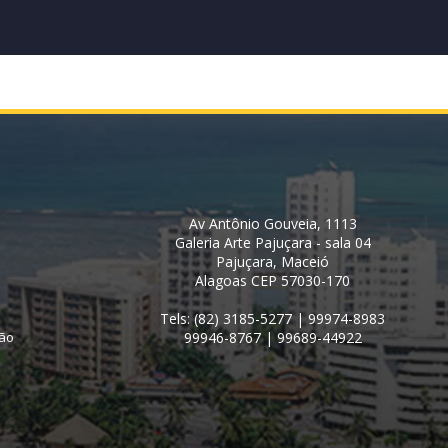
Av Antônio Gouveia, 1113
Galeria Arte Pajuçara - sala 04
Pajuçara, Maceió
Alagoas CEP 57030-170
Tels: (82) 3185-5277 | 99974-8983
ção
99946-8767 | 99689-44922