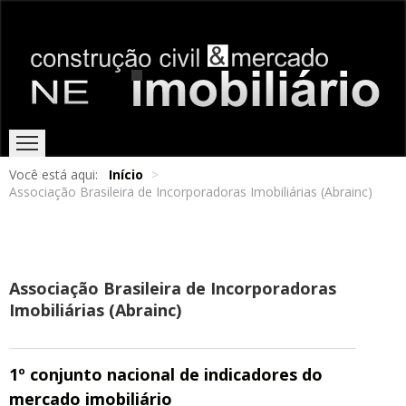
Você está aqui:
Início
>
Associação Brasileira de Incorporadoras Imobiliárias (Abrainc)
HOME
EDIÇÕES ONLINE
ENTREVISTAS
NOTÍCIAS
Associação Brasileira de Incorporadoras
Imobiliárias (Abrainc)
1º conjunto nacional de indicadores do
mercado imobiliário