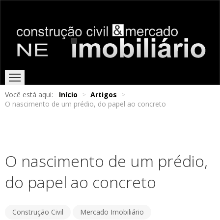
Você está aqui:
Início
>
Artigos
>
O nascimento de um prédio, do papel ao concreto
HOME
EDIÇÕES ONLINE
ENTREVISTAS
NOTÍCIAS
O nascimento de um prédio,
do papel ao concreto
Construção Civil
Mercado Imobiliário