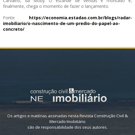
Carvalho, da Moby. O estande de vendas é montado e,
finalmente, chega o momento de fazer o lançamento.
Fonte:
https://economia.estadao.com.
br/blogs/radar-
imobiliario/o-
nascimento-de-um-predio-do-
papel-ao-
concreto/
Os artigos e matérias assinadas nesta Revista Construção Civil &
Mercado Imobiliário
são de responsabilidade dos seus autores.