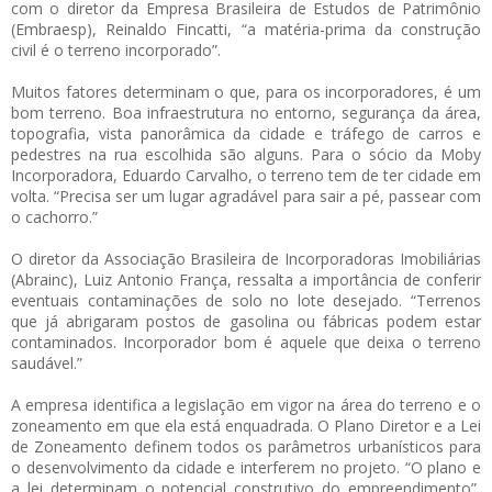
com o diretor da Empresa Brasileira de Estudos de Patrimônio
(Embraesp), Reinaldo Fincatti, “a matéria-prima da construção
civil é o terreno incorporado”.
Muitos fatores determinam o que, para os incorporadores, é um
bom terreno. Boa infraestrutura no entorno, segurança da área,
topografia, vista panorâmica da cidade e tráfego de carros e
pedestres na rua escolhida são alguns. Para o sócio da Moby
Incorporadora, Eduardo Carvalho, o terreno tem de ter cidade em
volta. “Precisa ser um lugar agradável para sair a pé, passear com
o cachorro.”
O diretor da Associação Brasileira de Incorporadoras Imobiliárias
(Abrainc), Luiz Antonio França, ressalta a importância de conferir
eventuais contaminações de solo no lote desejado. “Terrenos
que já abrigaram postos de gasolina ou fábricas podem estar
contaminados. Incorporador bom é aquele que deixa o terreno
saudável.”
A empresa identifica a legislação em vigor na área do terreno e o
zoneamento em que ela está enquadrada. O Plano Diretor e a Lei
de Zoneamento definem todos os parâmetros urbanísticos para
o desenvolvimento da cidade e interferem no projeto. “O plano e
a lei determinam o potencial construtivo do empreendimento”,